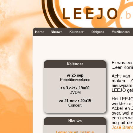
Home
Nieuws
Kalender
Dirigent
Muzikanten
Er was een
Kalender
...een Koni
vr 25 sep
Acht van 
Repetitieweekend
maken. Ze
nieuwjaar
za 3 okt • 19u00
LEEJO geb
DVDM
Het LEEJO 
za 21 nov • 20u15
werkte ze
Concert
Acker en 
over, wel a
een nieuw
Nieuws
nog uit d
José Bran
Lenteconcert Instap &