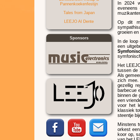
In 2024 w
Pannenkoekenfestijn
eveneens 
Tales from Japan
muzikanten
LEEJO Al Dente
Op dit m
sympathisa
groeien en 
Sponsors
In de loop
een uitgeb
Symfonis
symfonisch
Het LEEJO
tussen de
Als gemeen
zich mee. 
gezellig 
barbecue e
binnen de 
een vriende
voor het l
klassiek t
steentje bi
Minstens t
orkest een
koor op, s
van het LE